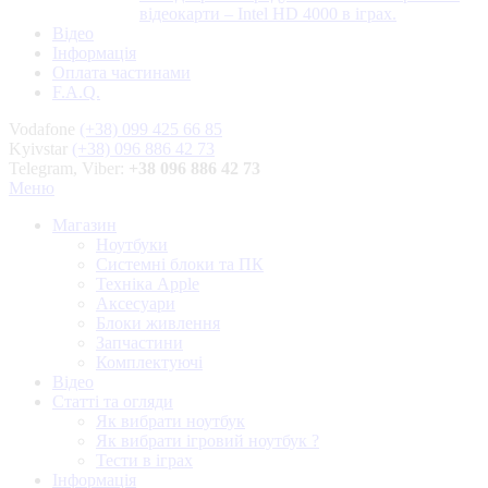
відеокарти – Intel HD 4000 в іграх.
Відео
Інформація
Оплата частинами
F.A.Q.
Vodafone
(+38) 099 425 66 85
Kyivstar
(+38) 096 886 42 73
Telegram, Viber:
+38 096 886 42 73
Меню
Магазин
Ноутбуки
Системні блоки та ПК
Техніка Apple
Аксесуари
Блоки живлення
Запчастини
Комплектуючі
Відео
Статті та огляди
Як вибрати ноутбук
Як вибрати ігровий ноутбук ?
Тести в іграх
Інформація