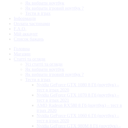
Як вибрати ноутбук
Як вибрати ігровий ноутбук ?
Тести в іграх
Інформація
Оплата частинами
F.A.Q.
Мій аккаунт
Список бажань
Головна
Магазин
Статті та огляди
Усі статті та огляди
Як вибрати ноутбук
Як вибрати ігровий ноутбук ?
Тести в іграх
Nvidia GeForce GTX 1080 8 Гб (ноутбук) –
тест в іграх 2020
Nvidia GeForce GTX 1070 8 Гб (ноутбук) –
тест в іграх 2021
AMD Radeon RX580 8 Гб (ноутбук) – тест в
іграх 2020
Nvidia GeForce GTX 1060 6 Гб (ноутбук) –
тест в іграх 2020
Nvidia GeForce GTX 980M 8 Гб (ноутбук) –