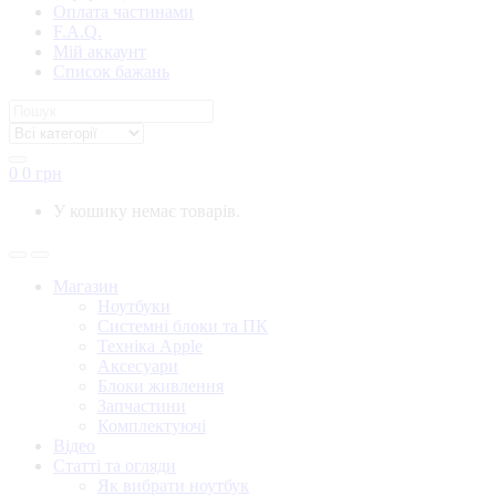
Оплата частинами
F.A.Q.
Мій аккаунт
Список бажань
0
0
грн
У кошику немає товарів.
Магазин
Ноутбуки
Системні блоки та ПК
Техніка Apple
Аксесуари
Блоки живлення
Запчастини
Комплектуючі
Відео
Статті та огляди
Як вибрати ноутбук