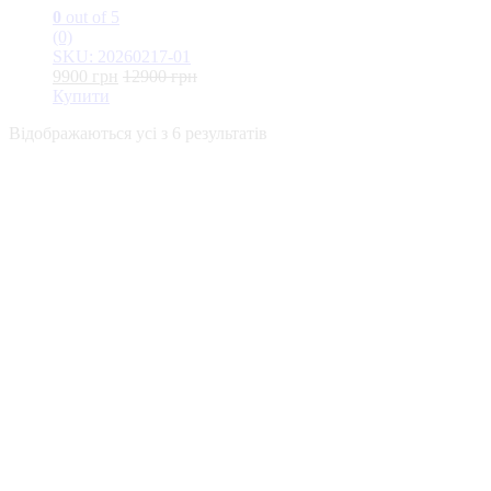
0
out of 5
(0)
SKU: 20260217-01
9900
грн
12900
грн
Купити
Відображаються усі з 6 результатів