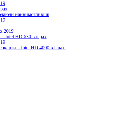
019
грах
лючаючи найвимогливіші
019
9
ах 2019
– Intel HD 630 в іграх
019
окарти – Intel HD 4000 в іграх.