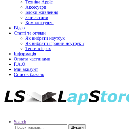
Техніка Apple
Аксесуари
Блоки живлення
Запчастини
Комплектуючі
Відео
Статті та огляди
Як вибрати ноутбук
Як вибрати ігровий ноутбук ?
Тести в іграх
Інформація
Оплата частинами
F.A.Q.
Мій аккаунт
Список бажань
Search
Шукати