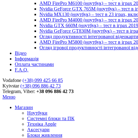
AMD FirePro M6100 (ноутбук) – тест в іграх 2
Nvidia GeForce GTX 765M (ноутбук) – тест в і
Nvidia MX130 (ноутбук) – тест в 23 іграх, вк
AMD FirePro M4000 (ноутбук) – тест в іграх 2
Nvidia GTX 660M (ноутбук) – тест в іграх 201
Nvidia GeForce GT830M (ноутбук) – тест в ігр
Огляд продуктивності інтегрованої відеокарти 
AMD FirePro M5800 (ноутбук) – тест в іграх 2
Огляд ігрової продуктивності інтегрованої віде
Відео
Інформація
Оплата частинами
F.A.Q.
Vodafone
(+38) 099 425 66 85
Kyivstar
(+38) 096 886 42 73
Telegram, Viber:
+38 096 886 42 73
Меню
Магазин
Ноутбуки
Системні блоки та ПК
Техніка Apple
Аксесуари
Блоки живлення