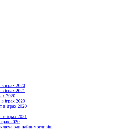
 в іграх 2020
 в іграх 2021
рах 2020
 в іграх 2020
т в іграх 2020
т в іграх 2021
іграх 2020
, включаючи найвимогливіші