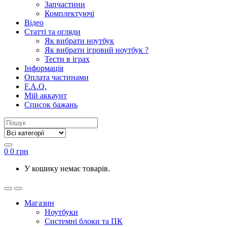
Запчастини
Комплектуючі
Відео
Статті та огляди
Як вибрати ноутбук
Як вибрати ігровий ноутбук ?
Тести в іграх
Інформація
Оплата частинами
F.A.Q.
Мій аккаунт
Список бажань
0
0
грн
У кошику немає товарів.
Магазин
Ноутбуки
Системні блоки та ПК