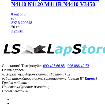
N4110 N4120 M411R N4410 V3450
0
out of 5
(0)
SKU: 200848
50
грн
Купити
Є питання? Телефонуйте
099 425 66 85
,
096 886 42 73
Наша адреса
м. Харків, вул. Аерокосмічний (Гагаріна) 52
район пішохідного мосту, супермаркету "Таврія В"
Карта
)
Графік роботи:
Понеділок-Субота: дзвоніть;
Неділя: вихідний