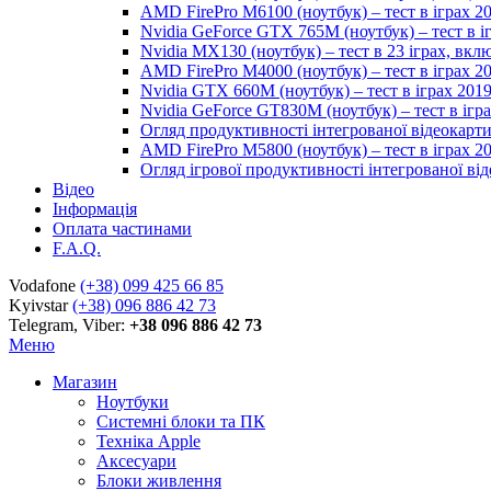
AMD FirePro M6100 (ноутбук) – тест в іграх 2
Nvidia GeForce GTX 765M (ноутбук) – тест в і
Nvidia MX130 (ноутбук) – тест в 23 іграх, вк
AMD FirePro M4000 (ноутбук) – тест в іграх 2
Nvidia GTX 660M (ноутбук) – тест в іграх 201
Nvidia GeForce GT830M (ноутбук) – тест в ігр
Огляд продуктивності інтегрованої відеокарти 
AMD FirePro M5800 (ноутбук) – тест в іграх 2
Огляд ігрової продуктивності інтегрованої віде
Відео
Інформація
Оплата частинами
F.A.Q.
Vodafone
(+38) 099 425 66 85
Kyivstar
(+38) 096 886 42 73
Telegram, Viber:
+38 096 886 42 73
Меню
Магазин
Ноутбуки
Системні блоки та ПК
Техніка Apple
Аксесуари
Блоки живлення