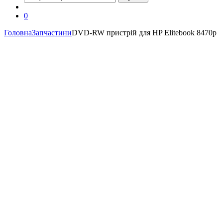
0
Головна
Запчастини
DVD-RW пристрій для HP Elitebook 8470p