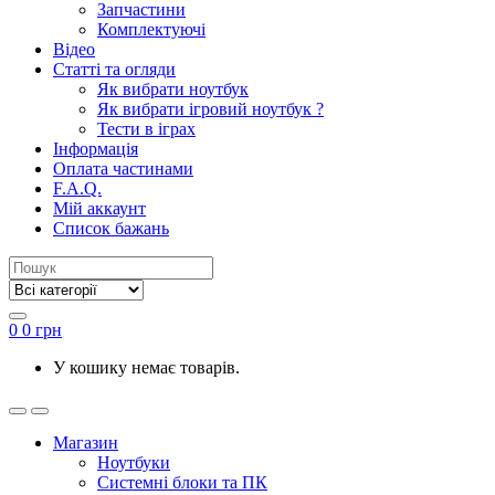
Запчастини
Комплектуючі
Відео
Статті та огляди
Як вибрати ноутбук
Як вибрати ігровий ноутбук ?
Тести в іграх
Інформація
Оплата частинами
F.A.Q.
Мій аккаунт
Список бажань
0
0
грн
У кошику немає товарів.
Магазин
Ноутбуки
Системні блоки та ПК