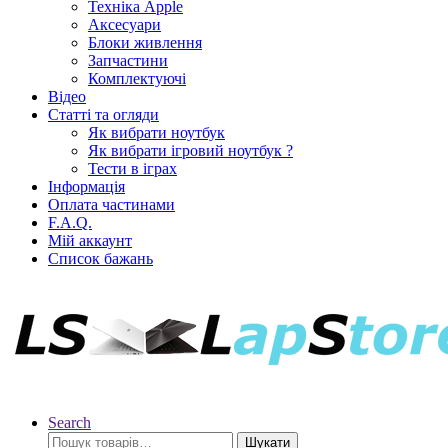
Техніка Apple
Аксесуари
Блоки живлення
Запчастини
Комплектуючі
Відео
Статті та огляди
Як вибрати ноутбук
Як вибрати ігровий ноутбук ?
Тести в іграх
Інформація
Оплата частинами
F.A.Q.
Мій аккаунт
Список бажань
Search
Шукати