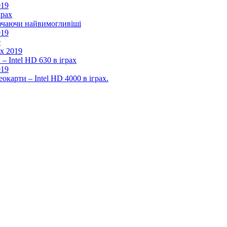
019
грах
лючаючи найвимогливіші
019
9
ах 2019
– Intel HD 630 в іграх
019
окарти – Intel HD 4000 в іграх.