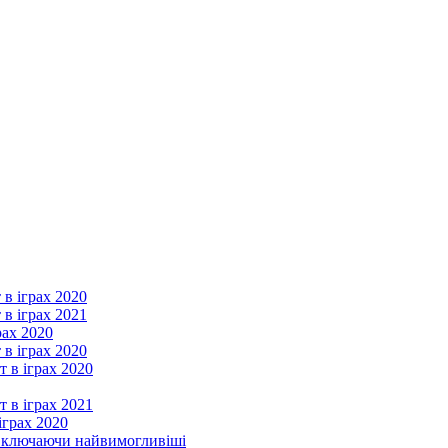
 в іграх 2020
 в іграх 2021
рах 2020
 в іграх 2020
т в іграх 2020
т в іграх 2021
іграх 2020
, включаючи найвимогливіші