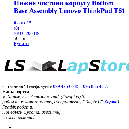
Нижня частина корпусу Bottom
Base Assembly Lenovo ThinkPad T61
0
out of 5
(0)
SKU: 200839
50
грн
Купити
Є питання? Телефонуйте
099 425 66 85
,
096 886 42 73
Наша адреса
м. Харків, вул. Аерокосмічний (Гагаріна) 52
район пішохідного мосту, супермаркету "Таврія В"
Карта
)
Графік роботи:
Понеділок-Субота: дзвоніть;
Неділя: вихідний