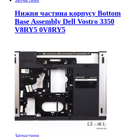
Запчастини
Нижня частина корпусу Bottom
Base Assembly Dell Vostro 3350
V8RY5 0V8RY5
Запчастини