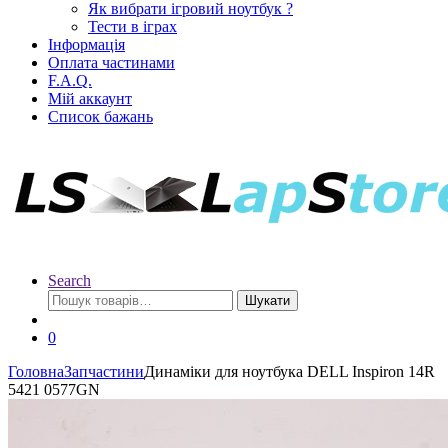
Як вибрати ігровий ноутбук ?
Тести в іграх
Інформація
Оплата частинами
F.A.Q.
Мій аккаунт
Список бажань
Search
Шукати
0
Головна
Запчастини
Динаміки для ноутбука DELL Inspiron 14R
5421 0577GN