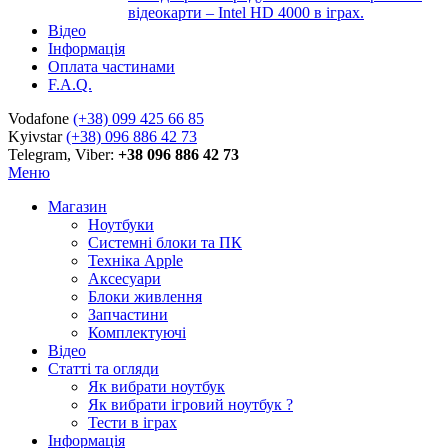
відеокарти – Intel HD 4000 в іграх.
Відео
Інформація
Оплата частинами
F.A.Q.
Vodafone
(+38) 099 425 66 85
Kyivstar
(+38) 096 886 42 73
Telegram, Viber:
+38 096 886 42 73
Меню
Магазин
Ноутбуки
Системні блоки та ПК
Техніка Apple
Аксесуари
Блоки живлення
Запчастини
Комплектуючі
Відео
Статті та огляди
Як вибрати ноутбук
Як вибрати ігровий ноутбук ?
Тести в іграх
Інформація