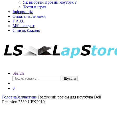
Як вибрати ігровий ноутбук ?
Тести в іграх
Інформація
Оплата частинами
F.A.Q.
Мій аккаунт
Список бажань
Search
Шукати
0
Головна
Запчастини
Графічний роз’єм для ноутбука Dell
Precision 7530 UFK2019