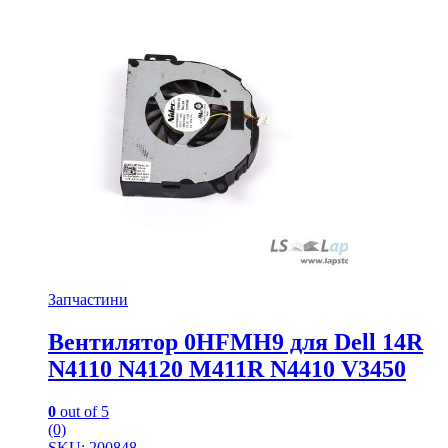
Запчастини
Вентилятор 0HFMH9 для Dell 14R
N4110 N4120 M411R N4410 V3450
0
out of 5
(0)
SKU: 200848