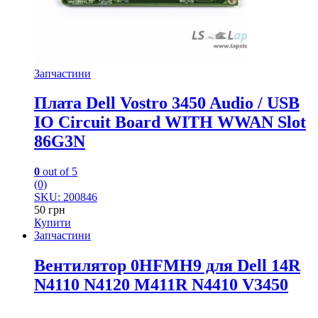
Запчастини
Плата Dell Vostro 3450 Audio / USB
IO Circuit Board WITH WWAN Slot
86G3N
0
out of 5
(0)
SKU: 200846
50
грн
Купити
Запчастини
Вентилятор 0HFMH9 для Dell 14R
N4110 N4120 M411R N4410 V3450