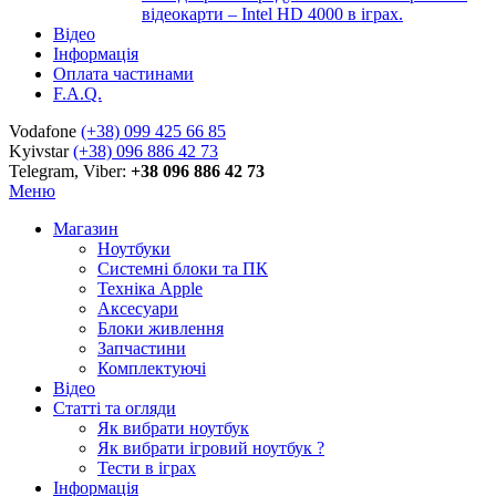
відеокарти – Intel HD 4000 в іграх.
Відео
Інформація
Оплата частинами
F.A.Q.
Vodafone
(+38) 099 425 66 85
Kyivstar
(+38) 096 886 42 73
Telegram, Viber:
+38 096 886 42 73
Меню
Магазин
Ноутбуки
Системні блоки та ПК
Техніка Apple
Аксесуари
Блоки живлення
Запчастини
Комплектуючі
Відео
Статті та огляди
Як вибрати ноутбук
Як вибрати ігровий ноутбук ?
Тести в іграх
Інформація