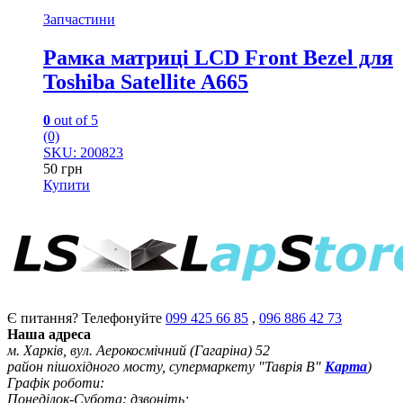
Запчастини
Рамка матриці LCD Front Bezel для
Toshiba Satellite A665
0
out of 5
(0)
SKU: 200823
50
грн
Купити
Є питання? Телефонуйте
099 425 66 85
,
096 886 42 73
Наша адреса
м. Харків, вул. Аерокосмічний (Гагаріна) 52
район пішохідного мосту, супермаркету "Таврія В"
Карта
)
Графік роботи:
Понеділок-Субота: дзвоніть;