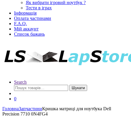
Як вибрати ігровий ноутбук ?
Тести в іграх
Інформація
Оплата частинами
F.A.Q.
Мій аккаунт
Список бажань
Search
Шукати
0
Головна
Запчастини
Кришка матриці для ноутбука Dell
Precision 7710 0N4FG4