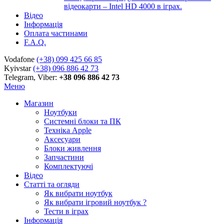
відеокарти – Intel HD 4000 в іграх.
Відео
Інформація
Оплата частинами
F.A.Q.
Vodafone
(+38) 099 425 66 85
Kyivstar
(+38) 096 886 42 73
Telegram, Viber:
+38 096 886 42 73
Меню
Магазин
Ноутбуки
Системні блоки та ПК
Техніка Apple
Аксесуари
Блоки живлення
Запчастини
Комплектуючі
Відео
Статті та огляди
Як вибрати ноутбук
Як вибрати ігровий ноутбук ?
Тести в іграх
Інформація