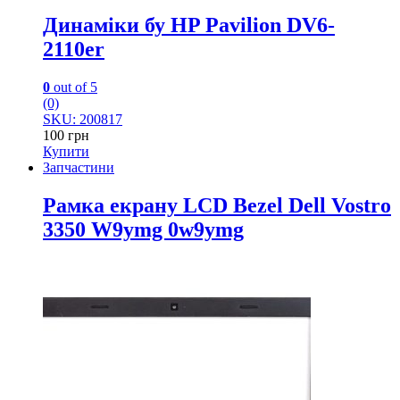
Динаміки бу HP Pavilion DV6-
2110er
0
out of 5
(0)
SKU: 200817
100
грн
Купити
Запчастини
Рамка екрану LCD Bezel Dell Vostro
3350 W9ymg 0w9ymg