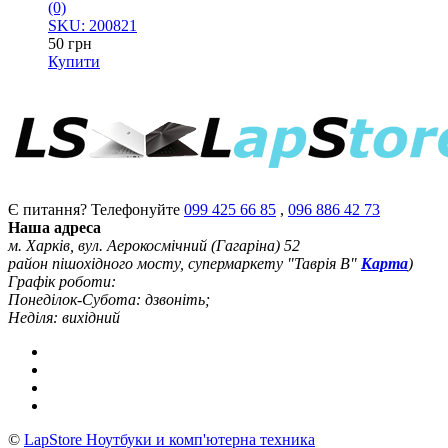
(0)
SKU: 200821
50
грн
Купити
Є питання? Телефонуйте
099 425 66 85
,
096 886 42 73
Наша адреса
м. Харків, вул. Аерокосмічний (Гагаріна) 52
район пішохідного мосту, супермаркету "Таврія В"
Карта
)
Графік роботи:
Понеділок-Субота: дзвоніть;
Неділя: вихідний
©
LapStore Ноутбуки и комп'ютерна техника