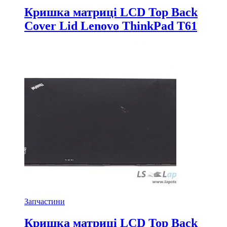
Кришка матриці LCD Top Back
Cover Lid Lenovo ThinkPad T61
Запчастини
Кришка матриці LCD Top Back