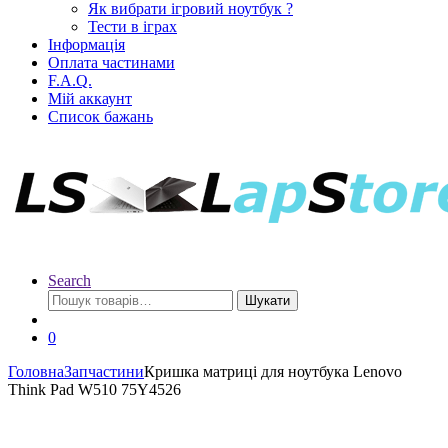
Як вибрати ігровий ноутбук ?
Тести в іграх
Інформація
Оплата частинами
F.A.Q.
Мій аккаунт
Список бажань
Search
Шукати
0
Головна
Запчастини
Кришка матриці для ноутбука Lenovo
Think Pad W510 75Y4526