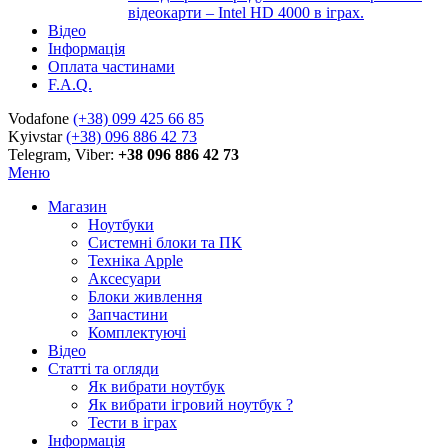
відеокарти – Intel HD 4000 в іграх.
Відео
Інформація
Оплата частинами
F.A.Q.
Vodafone
(+38) 099 425 66 85
Kyivstar
(+38) 096 886 42 73
Telegram, Viber:
+38 096 886 42 73
Меню
Магазин
Ноутбуки
Системні блоки та ПК
Техніка Apple
Аксесуари
Блоки живлення
Запчастини
Комплектуючі
Відео
Статті та огляди
Як вибрати ноутбук
Як вибрати ігровий ноутбук ?
Тести в іграх
Інформація