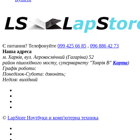
Є питання? Телефонуйте
099 425 66 85
,
096 886 42 73
Наша адреса
м. Харків, вул. Аерокосмічний (Гагаріна) 52
район пішохідного мосту, супермаркету "Таврія В"
Карта
)
Графік роботи:
Понеділок-Субота: дзвоніть;
Неділя: вихідний
©
LapStore Ноутбуки и комп'ютерна техника