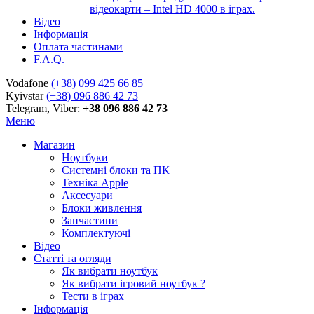
відеокарти – Intel HD 4000 в іграх.
Відео
Інформація
Оплата частинами
F.A.Q.
Vodafone
(+38) 099 425 66 85
Kyivstar
(+38) 096 886 42 73
Telegram, Viber:
+38 096 886 42 73
Меню
Магазин
Ноутбуки
Системні блоки та ПК
Техніка Apple
Аксесуари
Блоки живлення
Запчастини
Комплектуючі
Відео
Статті та огляди
Як вибрати ноутбук
Як вибрати ігровий ноутбук ?
Тести в іграх
Інформація