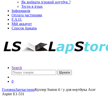
Як вибрати ігровий ноутбук ?
Тести в іграх
Інформація
Оплата частинами
F.A.Q.
Мій аккаунт
Список бажань
Search
Шукати
0
Головна
Запчастини
Куллер Sunon б / у для ноутбука Acer
Aspire E1-531