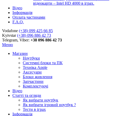
відеокарти – Intel HD 4000 в іграх.
Відео
Інформація
Оплата частинами
F.A.Q.
Vodafone
(+38) 099 425 66 85
Kyivstar
(+38) 096 886 42 73
Telegram, Viber:
+38 096 886 42 73
Меню
Магазин
Ноутбуки
Системні блоки та ПК
Техніка Apple
Аксесуари
Блоки живлення
Запчастини
Комплектуючі
Відео
Статті та огляди
Як вибрати ноутбук
Як вибрати ігровий ноутбук ?
Тести в іграх
Інформація