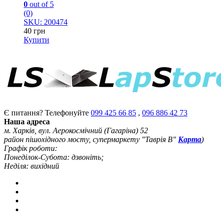
0
out of 5
(0)
SKU: 200474
40
грн
Купити
Є питання? Телефонуйте
099 425 66 85
,
096 886 42 73
Наша адреса
м. Харків, вул. Аерокосмічний (Гагаріна) 52
район пішохідного мосту, супермаркету "Таврія В"
Карта
)
Графік роботи:
Понеділок-Субота: дзвоніть;
Неділя: вихідний