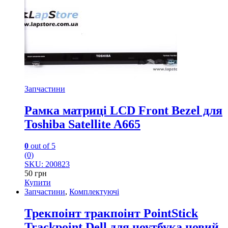
Запчастини
Рамка матриці LCD Front Bezel для
Toshiba Satellite A665
0
out of 5
(0)
SKU: 200823
50
грн
Купити
Запчастини
,
Комплектуючі
Трекпоінт тракпоінт PointStick
Trackpoint Dell для ноутбука новий