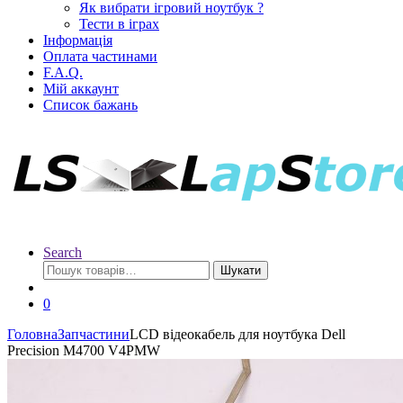
Як вибрати ігровий ноутбук ?
Тести в іграх
Інформація
Оплата частинами
F.A.Q.
Мій аккаунт
Список бажань
Search
Шукати
0
Головна
Запчастини
LCD відеокабель для ноутбука Dell
Precision M4700 V4PMW