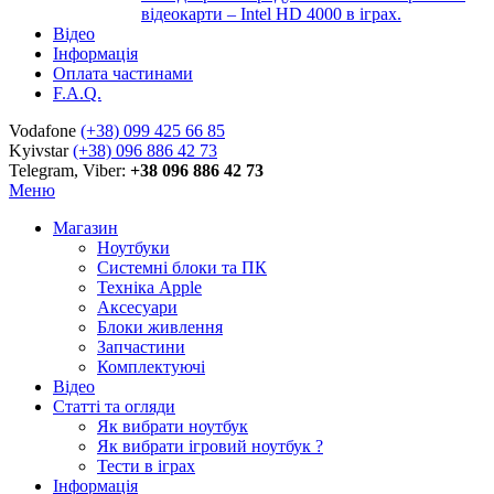
відеокарти – Intel HD 4000 в іграх.
Відео
Інформація
Оплата частинами
F.A.Q.
Vodafone
(+38) 099 425 66 85
Kyivstar
(+38) 096 886 42 73
Telegram, Viber:
+38 096 886 42 73
Меню
Магазин
Ноутбуки
Системні блоки та ПК
Техніка Apple
Аксесуари
Блоки живлення
Запчастини
Комплектуючі
Відео
Статті та огляди
Як вибрати ноутбук
Як вибрати ігровий ноутбук ?
Тести в іграх
Інформація