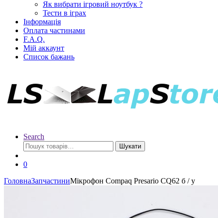
Як вибрати ігровий ноутбук ?
Тести в іграх
Інформація
Оплата частинами
F.A.Q.
Мій аккаунт
Список бажань
Search
Шукати
0
Головна
Запчастини
Мікрофон Compaq Presario CQ62 б / у