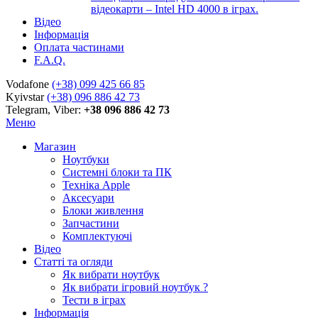
відеокарти – Intel HD 4000 в іграх.
Відео
Інформація
Оплата частинами
F.A.Q.
Vodafone
(+38) 099 425 66 85
Kyivstar
(+38) 096 886 42 73
Telegram, Viber:
+38 096 886 42 73
Меню
Магазин
Ноутбуки
Системні блоки та ПК
Техніка Apple
Аксесуари
Блоки живлення
Запчастини
Комплектуючі
Відео
Статті та огляди
Як вибрати ноутбук
Як вибрати ігровий ноутбук ?
Тести в іграх
Інформація