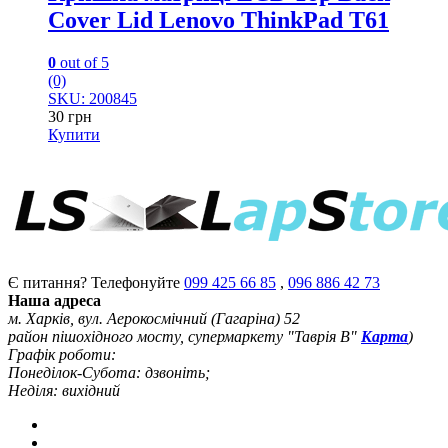
Cover Lid Lenovo ThinkPad T61
0
out of 5
(0)
SKU: 200845
30
грн
Купити
Є питання? Телефонуйте
099 425 66 85
,
096 886 42 73
Наша адреса
м. Харків, вул. Аерокосмічний (Гагаріна) 52
район пішохідного мосту, супермаркету "Таврія В"
Карта
)
Графік роботи:
Понеділок-Субота: дзвоніть;
Неділя: вихідний