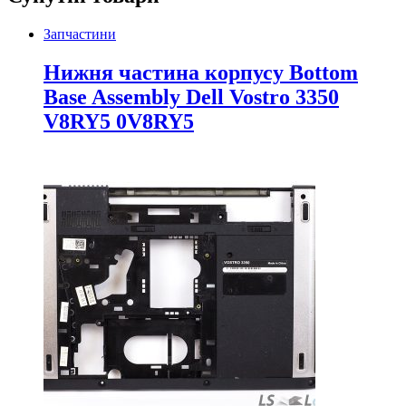
Запчастини
Нижня частина корпусу Bottom
Base Assembly Dell Vostro 3350
V8RY5 0V8RY5