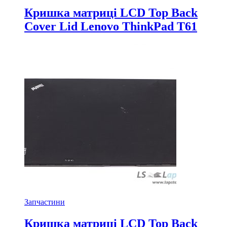
Кришка матриці LCD Top Back
Cover Lid Lenovo ThinkPad T61
Запчастини
Кришка матриці LCD Top Back