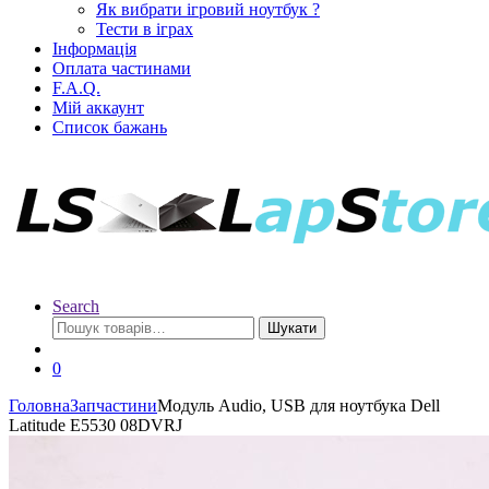
Як вибрати ігровий ноутбук ?
Тести в іграх
Інформація
Оплата частинами
F.A.Q.
Мій аккаунт
Список бажань
Search
Шукати
0
Головна
Запчастини
Модуль Audio, USB для ноутбука Dell
Latitude E5530 08DVRJ