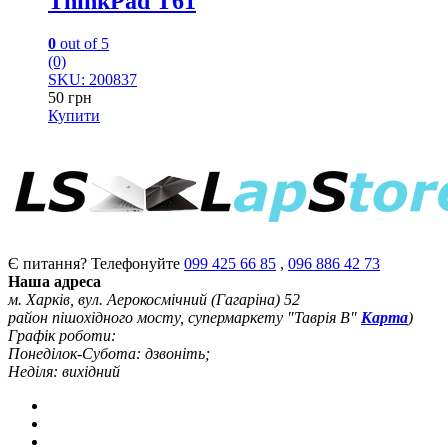
ThinkPad T61
0
out of 5
(0)
SKU: 200837
50
грн
Купити
Є питання? Телефонуйте
099 425 66 85
,
096 886 42 73
Наша адреса
м. Харків, вул. Аерокосмічний (Гагаріна) 52
район пішохідного мосту, супермаркету "Таврія В"
Карта
)
Графік роботи:
Понеділок-Субота: дзвоніть;
Неділя: вихідний