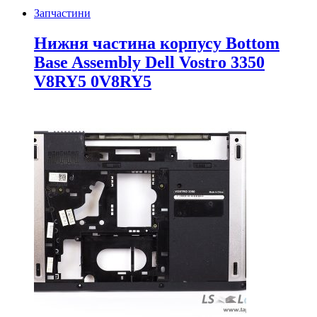
Запчастини
Нижня частина корпусу Bottom
Base Assembly Dell Vostro 3350
V8RY5 0V8RY5