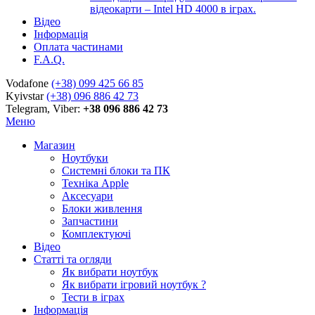
відеокарти – Intel HD 4000 в іграх.
Відео
Інформація
Оплата частинами
F.A.Q.
Vodafone
(+38) 099 425 66 85
Kyivstar
(+38) 096 886 42 73
Telegram, Viber:
+38 096 886 42 73
Меню
Магазин
Ноутбуки
Системні блоки та ПК
Техніка Apple
Аксесуари
Блоки живлення
Запчастини
Комплектуючі
Відео
Статті та огляди
Як вибрати ноутбук
Як вибрати ігровий ноутбук ?
Тести в іграх
Інформація