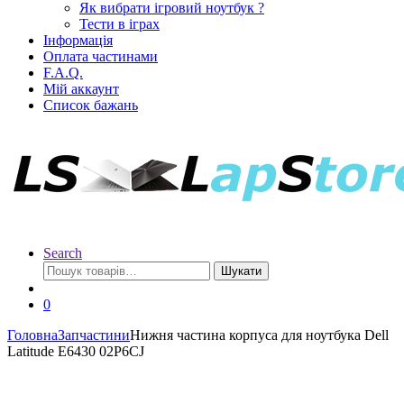
Як вибрати ігровий ноутбук ?
Тести в іграх
Інформація
Оплата частинами
F.A.Q.
Мій аккаунт
Список бажань
Search
Шукати
0
Головна
Запчастини
Нижня частина корпуса для ноутбука Dell
Latitude E6430 02P6CJ