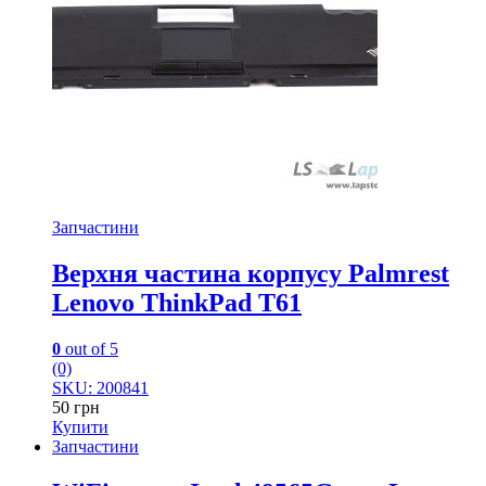
Запчастини
Верхня частина корпусу Palmrest
Lenovo ThinkPad T61
0
out of 5
(0)
SKU: 200841
50
грн
Купити
Запчастини