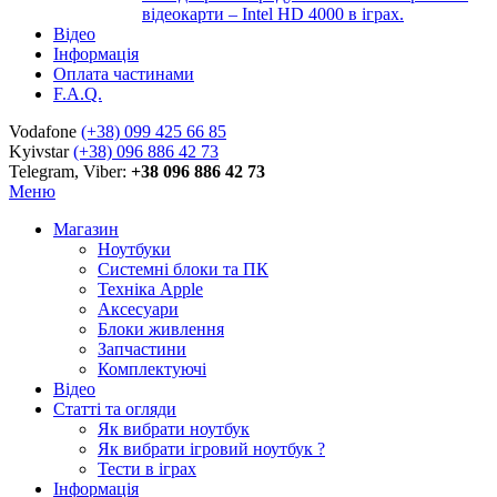
відеокарти – Intel HD 4000 в іграх.
Відео
Інформація
Оплата частинами
F.A.Q.
Vodafone
(+38) 099 425 66 85
Kyivstar
(+38) 096 886 42 73
Telegram, Viber:
+38 096 886 42 73
Меню
Магазин
Ноутбуки
Системні блоки та ПК
Техніка Apple
Аксесуари
Блоки живлення
Запчастини
Комплектуючі
Відео
Статті та огляди
Як вибрати ноутбук
Як вибрати ігровий ноутбук ?
Тести в іграх
Інформація