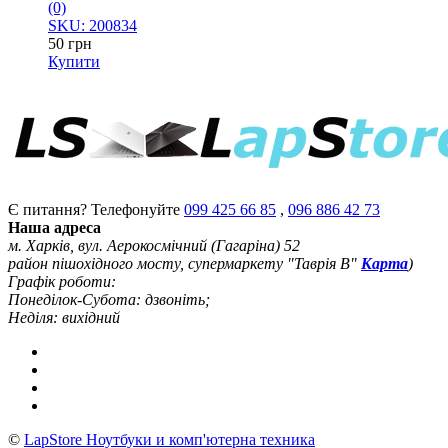
(0)
SKU: 200834
50
грн
Купити
Є питання? Телефонуйте
099 425 66 85
,
096 886 42 73
Наша адреса
м. Харків, вул. Аерокосмічний (Гагаріна) 52
район пішохідного мосту, супермаркету "Таврія В"
Карта
)
Графік роботи:
Понеділок-Субота: дзвоніть;
Неділя: вихідний
©
LapStore Ноутбуки и комп'ютерна техника