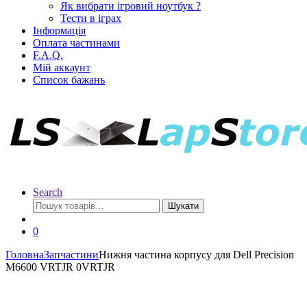
Як вибрати ігровий ноутбук ?
Тести в іграх
Інформація
Оплата частинами
F.A.Q.
Мій аккаунт
Список бажань
Search
Шукати
0
Головна
Запчастини
Нижня частина корпусу для Dell Precision
M6600 VRTJR 0VRTJR