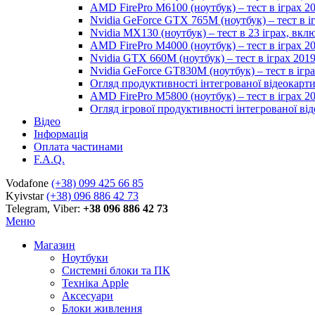
AMD FirePro M6100 (ноутбук) – тест в іграх 2
Nvidia GeForce GTX 765M (ноутбук) – тест в і
Nvidia MX130 (ноутбук) – тест в 23 іграх, вк
AMD FirePro M4000 (ноутбук) – тест в іграх 2
Nvidia GTX 660M (ноутбук) – тест в іграх 201
Nvidia GeForce GT830M (ноутбук) – тест в ігр
Огляд продуктивності інтегрованої відеокарти 
AMD FirePro M5800 (ноутбук) – тест в іграх 2
Огляд ігрової продуктивності інтегрованої віде
Відео
Інформація
Оплата частинами
F.A.Q.
Vodafone
(+38) 099 425 66 85
Kyivstar
(+38) 096 886 42 73
Telegram, Viber:
+38 096 886 42 73
Меню
Магазин
Ноутбуки
Системні блоки та ПК
Техніка Apple
Аксесуари
Блоки живлення