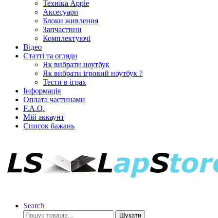
Техніка Apple
Аксесуари
Блоки живлення
Запчастини
Комплектуючі
Відео
Статті та огляди
Як вибрати ноутбук
Як вибрати ігровий ноутбук ?
Тести в іграх
Інформація
Оплата частинами
F.A.Q.
Мій аккаунт
Список бажань
Search
Шукати