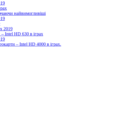
019
грах
лючаючи найвимогливіші
019
9
ах 2019
– Intel HD 630 в іграх
019
окарти – Intel HD 4000 в іграх.