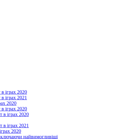
 в іграх 2020
 в іграх 2021
рах 2020
 в іграх 2020
т в іграх 2020
т в іграх 2021
іграх 2020
, включаючи найвимогливіші