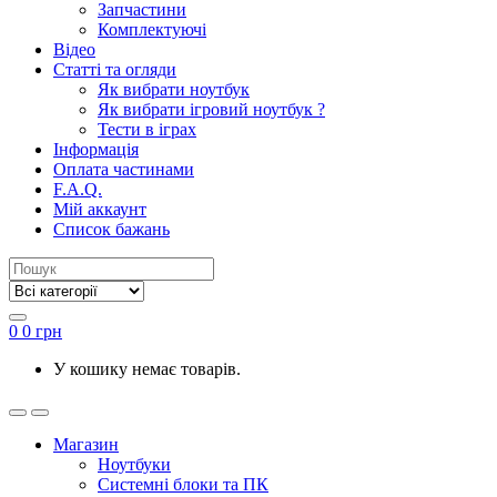
Запчастини
Комплектуючі
Відео
Статті та огляди
Як вибрати ноутбук
Як вибрати ігровий ноутбук ?
Тести в іграх
Інформація
Оплата частинами
F.A.Q.
Мій аккаунт
Список бажань
0
0
грн
У кошику немає товарів.
Магазин
Ноутбуки
Системні блоки та ПК