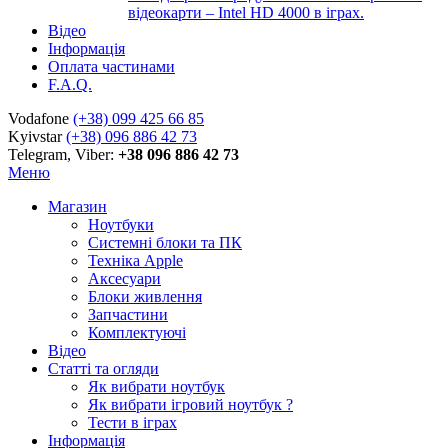
відеокарти – Intel HD 4000 в іграх.
Відео
Інформація
Оплата частинами
F.A.Q.
Vodafone
(+38) 099 425 66 85
Kyivstar
(+38) 096 886 42 73
Telegram, Viber:
+38 096 886 42 73
Меню
Магазин
Ноутбуки
Системні блоки та ПК
Техніка Apple
Аксесуари
Блоки живлення
Запчастини
Комплектуючі
Відео
Статті та огляди
Як вибрати ноутбук
Як вибрати ігровий ноутбук ?
Тести в іграх
Інформація