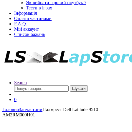
Як вибрати ігровий ноутбук ?
Тести в іграх
Інформація
Оплата частинами
F.A.Q.
Мій аккаунт
Список бажань
Search
Шукати
0
Головна
Запчастини
Палмрест Dell Latitude 9510
AM2RM000H01