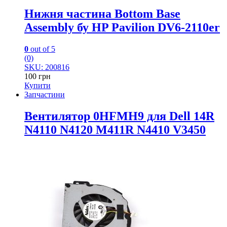
Нижня частина Bottom Base
Assembly бу HP Pavilion DV6-2110er
0
out of 5
(0)
SKU: 200816
100
грн
Купити
Запчастини
Вентилятор 0HFMH9 для Dell 14R
N4110 N4120 M411R N4410 V3450