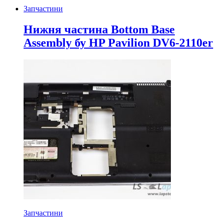
Запчастини
Нижня частина Bottom Base
Assembly бу HP Pavilion DV6-2110er
Запчастини