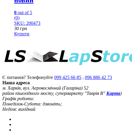
0
out of 5
(0)
SKU: 200473
30
грн
Купити
Є питання? Телефонуйте
099 425 66 85
,
096 886 42 73
Наша адреса
м. Харків, вул. Аерокосмічний (Гагаріна) 52
район пішохідного мосту, супермаркету "Таврія В"
Карта
)
Графік роботи:
Понеділок-Субота: дзвоніть;
Неділя: вихідний