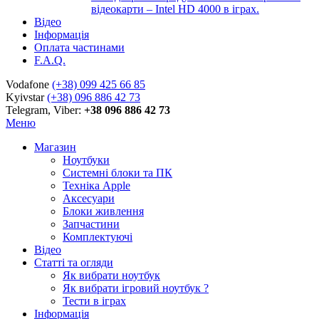
відеокарти – Intel HD 4000 в іграх.
Відео
Інформація
Оплата частинами
F.A.Q.
Vodafone
(+38) 099 425 66 85
Kyivstar
(+38) 096 886 42 73
Telegram, Viber:
+38 096 886 42 73
Меню
Магазин
Ноутбуки
Системні блоки та ПК
Техніка Apple
Аксесуари
Блоки живлення
Запчастини
Комплектуючі
Відео
Статті та огляди
Як вибрати ноутбук
Як вибрати ігровий ноутбук ?
Тести в іграх
Інформація