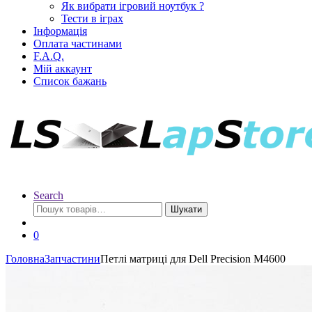
Як вибрати ігровий ноутбук ?
Тести в іграх
Інформація
Оплата частинами
F.A.Q.
Мій аккаунт
Список бажань
Search
Шукати
0
Головна
Запчастини
Петлі матриці для Dell Precision M4600