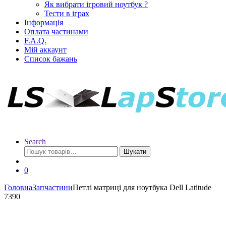
Як вибрати ігровий ноутбук ?
Тести в іграх
Інформація
Оплата частинами
F.A.Q.
Мій аккаунт
Список бажань
Search
Шукати
0
Головна
Запчастини
Петлі матриці для ноутбука Dell Latitude
7390