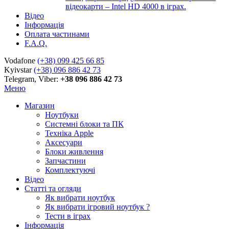
відеокарти – Intel HD 4000 в іграх.
Відео
Інформація
Оплата частинами
F.A.Q.
Vodafone
(+38) 099 425 66 85
Kyivstar
(+38) 096 886 42 73
Telegram, Viber:
+38 096 886 42 73
Меню
Магазин
Ноутбуки
Системні блоки та ПК
Техніка Apple
Аксесуари
Блоки живлення
Запчастини
Комплектуючі
Відео
Статті та огляди
Як вибрати ноутбук
Як вибрати ігровий ноутбук ?
Тести в іграх
Інформація