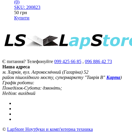
(0)
SKU: 200823
50
грн
Купити
Є питання? Телефонуйте
099 425 66 85
,
096 886 42 73
Наша адреса
м. Харків, вул. Аерокосмічний (Гагаріна) 52
район пішохідного мосту, супермаркету "Таврія В"
Карта
)
Графік роботи:
Понеділок-Субота: дзвоніть;
Неділя: вихідний
©
LapStore Ноутбуки и комп'ютерна техника