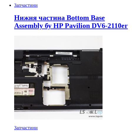
Запчастини
Нижня частина Bottom Base
Assembly бу HP Pavilion DV6-2110er
Запчастини