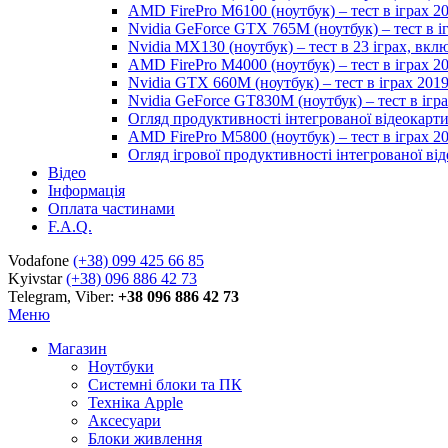
AMD FirePro M6100 (ноутбук) – тест в іграх 2
Nvidia GeForce GTX 765M (ноутбук) – тест в і
Nvidia MX130 (ноутбук) – тест в 23 іграх, вк
AMD FirePro M4000 (ноутбук) – тест в іграх 2
Nvidia GTX 660M (ноутбук) – тест в іграх 201
Nvidia GeForce GT830M (ноутбук) – тест в ігр
Огляд продуктивності інтегрованої відеокарти 
AMD FirePro M5800 (ноутбук) – тест в іграх 2
Огляд ігрової продуктивності інтегрованої віде
Відео
Інформація
Оплата частинами
F.A.Q.
Vodafone
(+38) 099 425 66 85
Kyivstar
(+38) 096 886 42 73
Telegram, Viber:
+38 096 886 42 73
Меню
Магазин
Ноутбуки
Системні блоки та ПК
Техніка Apple
Аксесуари
Блоки живлення