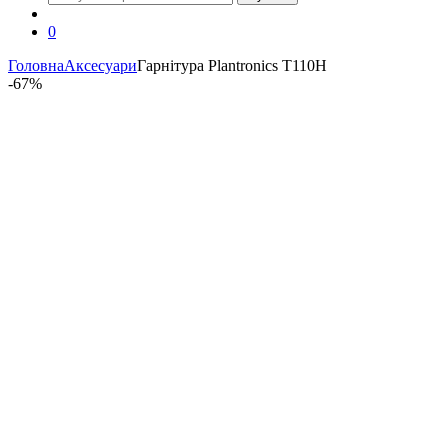
0
Головна
Аксесуари
Гарнітура Plantronics T110H
-
67%