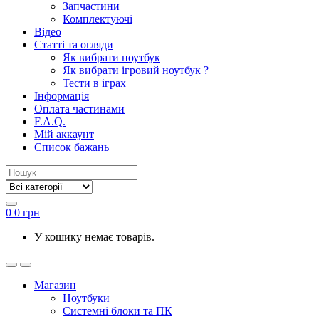
Запчастини
Комплектуючі
Відео
Статті та огляди
Як вибрати ноутбук
Як вибрати ігровий ноутбук ?
Тести в іграх
Інформація
Оплата частинами
F.A.Q.
Мій аккаунт
Список бажань
0
0
грн
У кошику немає товарів.
Магазин
Ноутбуки
Системні блоки та ПК