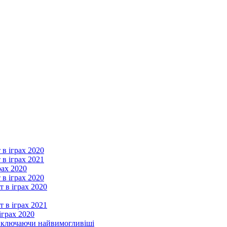
 в іграх 2020
 в іграх 2021
рах 2020
 в іграх 2020
т в іграх 2020
т в іграх 2021
іграх 2020
, включаючи найвимогливіші