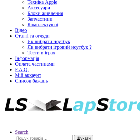
Техніка Apple
Аксесуари
Блоки живлення
Запчастини
Комплектуючі
Відео
Статті та огляди
Як вибрати ноутбук
Як вибрати ігровий ноутбук ?
Тести в іграх
Інформація
Оплата частинами
F.A.Q.
Мій аккаунт
Список бажань
Search
Шукати