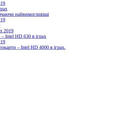
019
грах
лючаючи найвимогливіші
019
9
ах 2019
– Intel HD 630 в іграх
019
окарти – Intel HD 4000 в іграх.