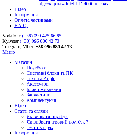
відеокарти – Intel HD 4000 в іграх.
Відео
Інформація
Оплата частинами
F.A.Q.
Vodafone
(+38) 099 425 66 85
Kyivstar
(+38) 096 886 42 73
Telegram, Viber:
+38 096 886 42 73
Меню
Магазин
Ноутбуки
Системні блоки та ПК
Техніка Apple
Аксесуари
Блоки живлення
Запчастини
Комплектуючі
Відео
Статті та огляди
Як вибрати ноутбук
Як вибрати ігровий ноутбук ?
Тести в іграх
Інформація