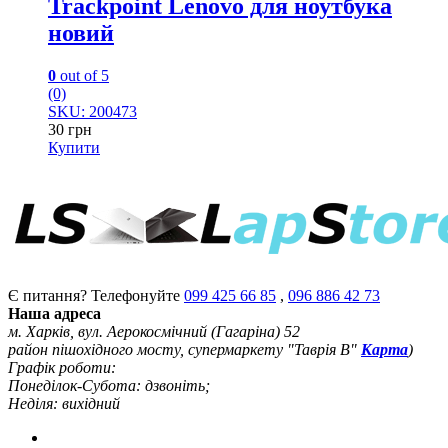
Trackpoint Lenovo для ноутбука
новий
0
out of 5
(0)
SKU: 200473
30
грн
Купити
Є питання? Телефонуйте
099 425 66 85
,
096 886 42 73
Наша адреса
м. Харків, вул. Аерокосмічний (Гагаріна) 52
район пішохідного мосту, супермаркету "Таврія В"
Карта
)
Графік роботи:
Понеділок-Субота: дзвоніть;
Неділя: вихідний