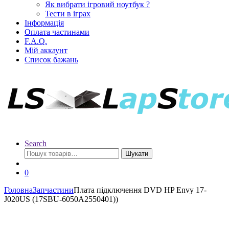
Як вибрати ігровий ноутбук ?
Тести в іграх
Інформація
Оплата частинами
F.A.Q.
Мій аккаунт
Список бажань
Search
Шукати
0
Головна
Запчастини
Плата підключення DVD HP Envy 17-
J020US (17SBU-6050A2550401))