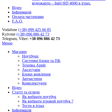
відеокарти – Intel HD 4000 в іграх.
Відео
Інформація
Оплата частинами
F.A.Q.
Vodafone
(+38) 099 425 66 85
Kyivstar
(+38) 096 886 42 73
Telegram, Viber:
+38 096 886 42 73
Меню
Магазин
Ноутбуки
Системні блоки та ПК
Техніка Apple
Аксесуари
Блоки живлення
Запчастини
Комплектуючі
Відео
Статті та огляди
Як вибрати ноутбук
Як вибрати ігровий ноутбук ?
Тести в іграх
Інформація