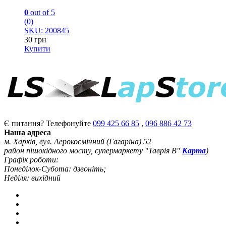
0
out of 5
(0)
SKU: 200845
30
грн
Купити
Є питання? Телефонуйте
099 425 66 85
,
096 886 42 73
Наша адреса
м. Харків, вул. Аерокосмічний (Гагаріна) 52
район пішохідного мосту, супермаркету "Таврія В"
Карта
)
Графік роботи:
Понеділок-Субота: дзвоніть;
Неділя: вихідний