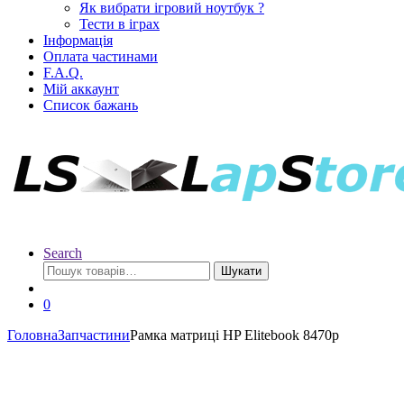
Як вибрати ігровий ноутбук ?
Тести в іграх
Інформація
Оплата частинами
F.A.Q.
Мій аккаунт
Список бажань
Search
Шукати
0
Головна
Запчастини
Рамка матриці HP Elitebook 8470p