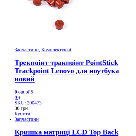
Запчастини
,
Комплектуючі
Трекпоінт тракпоінт PointStick
Trackpoint Lenovo для ноутбука
новий
0
out of 5
(0)
SKU: 200473
30
грн
Купити
Запчастини
Кришка матриці LCD Top Back