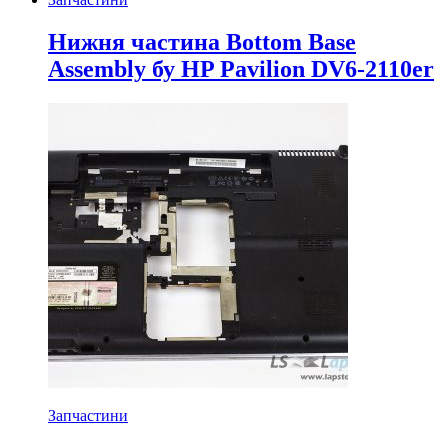
Нижня частина Bottom Base
Assembly бу HP Pavilion DV6-2110er
Запчастини