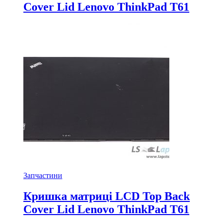
Cover Lid Lenovo ThinkPad T61
Запчастини
Кришка матриці LCD Top Back
Cover Lid Lenovo ThinkPad T61