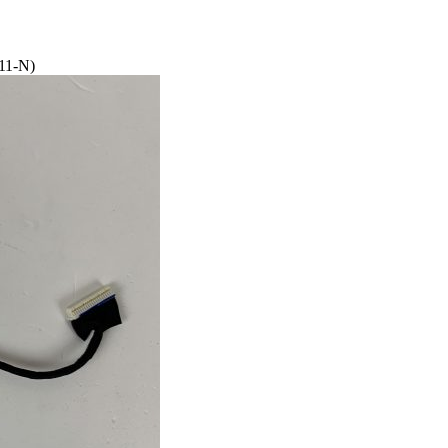
11-N)