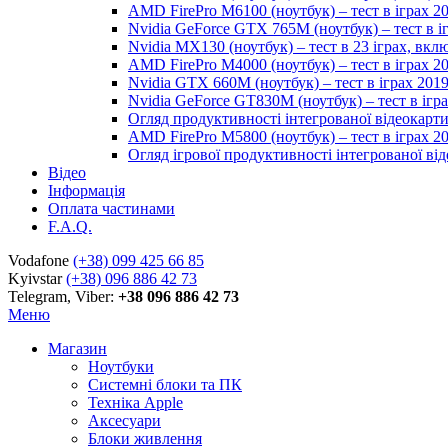
AMD FirePro M6100 (ноутбук) – тест в іграх 2
Nvidia GeForce GTX 765M (ноутбук) – тест в і
Nvidia MX130 (ноутбук) – тест в 23 іграх, вк
AMD FirePro M4000 (ноутбук) – тест в іграх 2
Nvidia GTX 660M (ноутбук) – тест в іграх 201
Nvidia GeForce GT830M (ноутбук) – тест в ігр
Огляд продуктивності інтегрованої відеокарти 
AMD FirePro M5800 (ноутбук) – тест в іграх 2
Огляд ігрової продуктивності інтегрованої віде
Відео
Інформація
Оплата частинами
F.A.Q.
Vodafone
(+38) 099 425 66 85
Kyivstar
(+38) 096 886 42 73
Telegram, Viber:
+38 096 886 42 73
Меню
Магазин
Ноутбуки
Системні блоки та ПК
Техніка Apple
Аксесуари
Блоки живлення