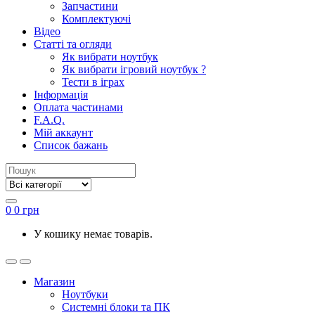
Запчастини
Комплектуючі
Відео
Статті та огляди
Як вибрати ноутбук
Як вибрати ігровий ноутбук ?
Тести в іграх
Інформація
Оплата частинами
F.A.Q.
Мій аккаунт
Список бажань
0
0
грн
У кошику немає товарів.
Магазин
Ноутбуки
Системні блоки та ПК