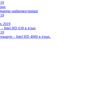
019
грах
лючаючи найвимогливіші
019
9
ах 2019
– Intel HD 630 в іграх
019
окарти – Intel HD 4000 в іграх.