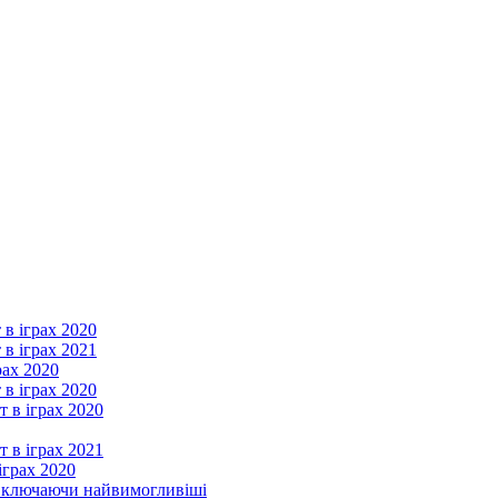
 в іграх 2020
 в іграх 2021
рах 2020
 в іграх 2020
т в іграх 2020
т в іграх 2021
іграх 2020
, включаючи найвимогливіші