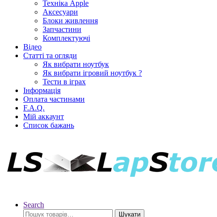
Техніка Apple
Аксесуари
Блоки живлення
Запчастини
Комплектуючі
Відео
Статті та огляди
Як вибрати ноутбук
Як вибрати ігровий ноутбук ?
Тести в іграх
Інформація
Оплата частинами
F.A.Q.
Мій аккаунт
Список бажань
Search
Шукати