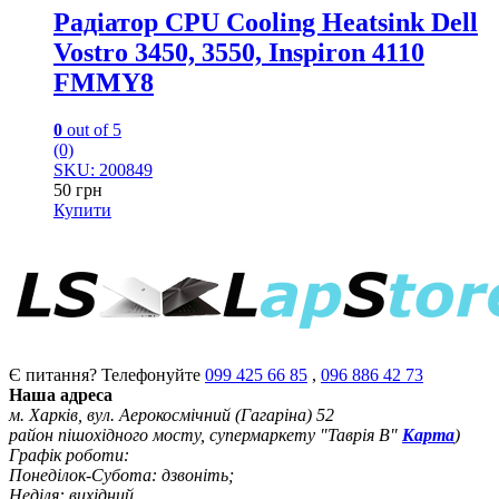
Радіатор CPU Cooling Heatsink Dell
Vostro 3450, 3550, Inspiron 4110
FMMY8
0
out of 5
(0)
SKU: 200849
50
грн
Купити
Є питання? Телефонуйте
099 425 66 85
,
096 886 42 73
Наша адреса
м. Харків, вул. Аерокосмічний (Гагаріна) 52
район пішохідного мосту, супермаркету "Таврія В"
Карта
)
Графік роботи:
Понеділок-Субота: дзвоніть;
Неділя: вихідний