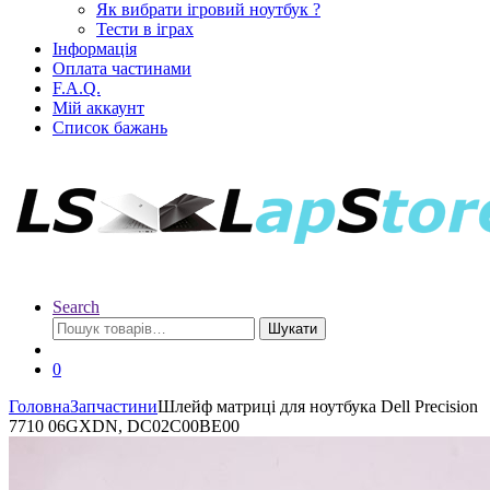
Як вибрати ігровий ноутбук ?
Тести в іграх
Інформація
Оплата частинами
F.A.Q.
Мій аккаунт
Список бажань
Search
Шукати
0
Головна
Запчастини
Шлейф матриці для ноутбука Dell Precision
7710 06GXDN, DC02C00BE00