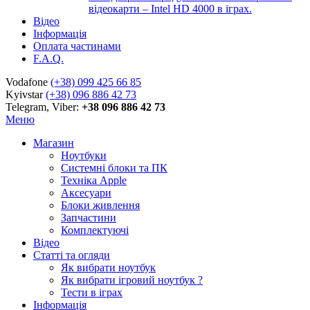
відеокарти – Intel HD 4000 в іграх.
Відео
Інформація
Оплата частинами
F.A.Q.
Vodafone
(+38) 099 425 66 85
Kyivstar
(+38) 096 886 42 73
Telegram, Viber:
+38 096 886 42 73
Меню
Магазин
Ноутбуки
Системні блоки та ПК
Техніка Apple
Аксесуари
Блоки живлення
Запчастини
Комплектуючі
Відео
Статті та огляди
Як вибрати ноутбук
Як вибрати ігровий ноутбук ?
Тести в іграх
Інформація