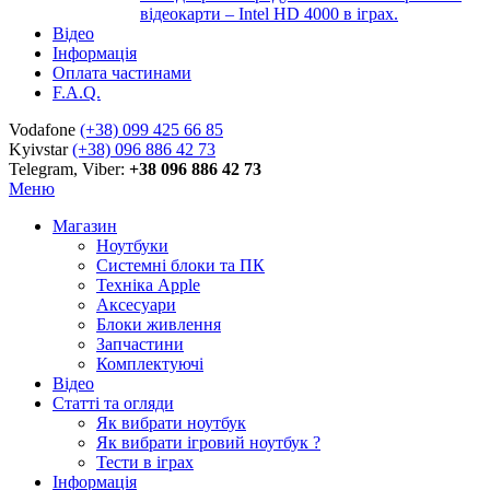
відеокарти – Intel HD 4000 в іграх.
Відео
Інформація
Оплата частинами
F.A.Q.
Vodafone
(+38) 099 425 66 85
Kyivstar
(+38) 096 886 42 73
Telegram, Viber:
+38 096 886 42 73
Меню
Магазин
Ноутбуки
Системні блоки та ПК
Техніка Apple
Аксесуари
Блоки живлення
Запчастини
Комплектуючі
Відео
Статті та огляди
Як вибрати ноутбук
Як вибрати ігровий ноутбук ?
Тести в іграх
Інформація