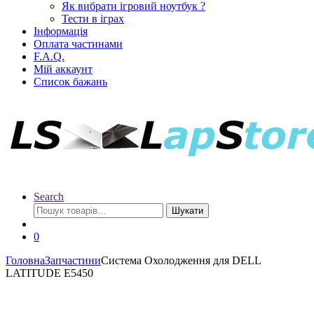
Як вибрати ігровий ноутбук ?
Тести в іграх
Інформація
Оплата частинами
F.A.Q.
Мій аккаунт
Список бажань
Search
Шукати
0
Головна
Запчастини
Система Охолодження для DELL
LATITUDE E5450