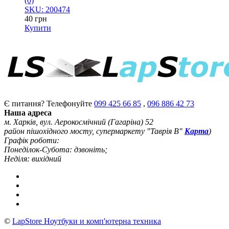
(0)
SKU: 200474
40
грн
Купити
Є питання? Телефонуйте
099 425 66 85
,
096 886 42 73
Наша адреса
м. Харків, вул. Аерокосмічний (Гагаріна) 52
район пішохідного мосту, супермаркету "Таврія В"
Карта
)
Графік роботи:
Понеділок-Субота: дзвоніть;
Неділя: вихідний
©
LapStore Ноутбуки и комп'ютерна техника