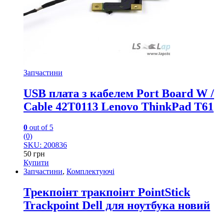
Запчастини
USB плата з кабелем Port Board W /
Cable 42T0113 Lenovo ThinkPad T61
0
out of 5
(0)
SKU: 200836
50
грн
Купити
Запчастини
,
Комплектуючі
Трекпоінт тракпоінт PointStick
Trackpoint Dell для ноутбука новий