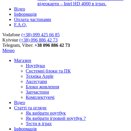
відеокарти – Intel HD 4000 в іграх.
Відео
Інформація
Оплата частинами
F.A.Q.
Vodafone
(+38) 099 425 66 85
Kyivstar
(+38) 096 886 42 73
Telegram, Viber:
+38 096 886 42 73
Меню
Магазин
Ноутбуки
Системні блоки та ПК
Техніка Apple
Аксесуари
Блоки живлення
Запчастини
Комплектуючі
Відео
Статті та огляди
Як вибрати ноутбук
Як вибрати ігровий ноутбук ?
Тести в іграх
Інформація