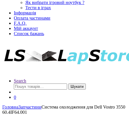
Як вибрати ігровий ноутбук ?
Тести в іграх
Інформація
Оплата частинами
F.A.Q.
Мій аккаунт
Список бажань
Search
Шукати
0
Головна
Запчастини
Система охолодження для Dell Vostro 3550
60.4IF64.001