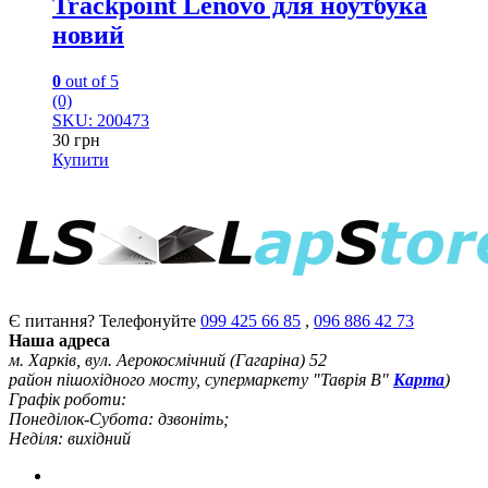
Trackpoint Lenovo для ноутбука
новий
0
out of 5
(0)
SKU: 200473
30
грн
Купити
Є питання? Телефонуйте
099 425 66 85
,
096 886 42 73
Наша адреса
м. Харків, вул. Аерокосмічний (Гагаріна) 52
район пішохідного мосту, супермаркету "Таврія В"
Карта
)
Графік роботи:
Понеділок-Субота: дзвоніть;
Неділя: вихідний