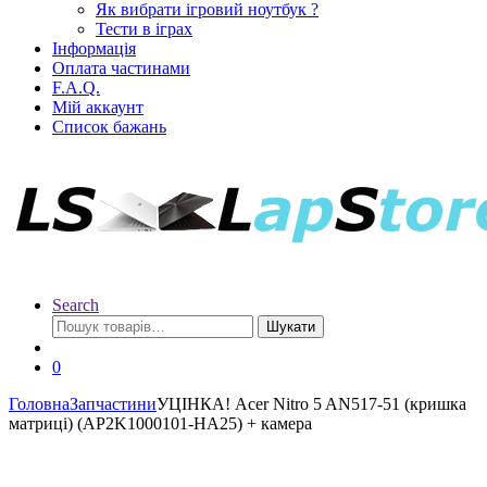
Як вибрати ігровий ноутбук ?
Тести в іграх
Інформація
Оплата частинами
F.A.Q.
Мій аккаунт
Список бажань
Search
Шукати
0
Головна
Запчастини
УЦІНКА! Acer Nitro 5 AN517-51 (кришка
матриці) (AP2K1000101-HA25) + камера