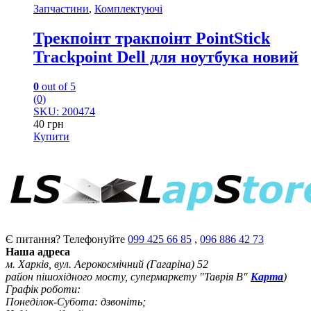
Запчастини
,
Комплектуючі
Трекпоінт тракпоінт PointStick
Trackpoint Dell для ноутбука новий
0
out of 5
(0)
SKU: 200474
40
грн
Купити
Є питання? Телефонуйте
099 425 66 85
,
096 886 42 73
Наша адреса
м. Харків, вул. Аерокосмічний (Гагаріна) 52
район пішохідного мосту, супермаркету "Таврія В"
Карта
)
Графік роботи:
Понеділок-Субота: дзвоніть;