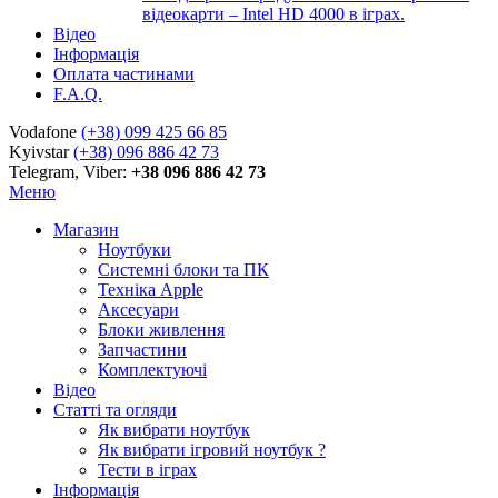
відеокарти – Intel HD 4000 в іграх.
Відео
Інформація
Оплата частинами
F.A.Q.
Vodafone
(+38) 099 425 66 85
Kyivstar
(+38) 096 886 42 73
Telegram, Viber:
+38 096 886 42 73
Меню
Магазин
Ноутбуки
Системні блоки та ПК
Техніка Apple
Аксесуари
Блоки живлення
Запчастини
Комплектуючі
Відео
Статті та огляди
Як вибрати ноутбук
Як вибрати ігровий ноутбук ?
Тести в іграх
Інформація