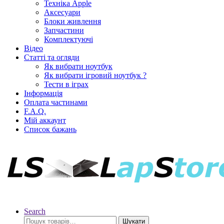
Техніка Apple
Аксесуари
Блоки живлення
Запчастини
Комплектуючі
Відео
Статті та огляди
Як вибрати ноутбук
Як вибрати ігровий ноутбук ?
Тести в іграх
Інформація
Оплата частинами
F.A.Q.
Мій аккаунт
Список бажань
Search
Шукати