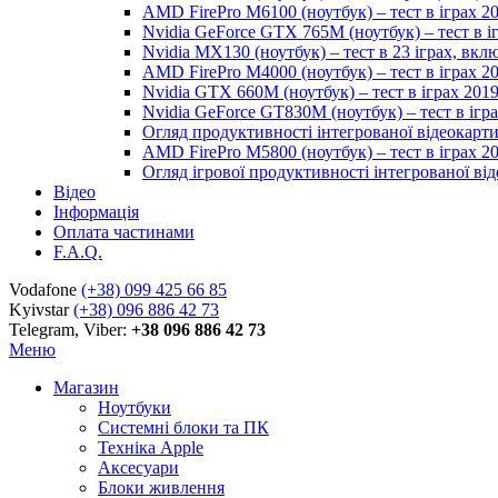
AMD FirePro M6100 (ноутбук) – тест в іграх 2
Nvidia GeForce GTX 765M (ноутбук) – тест в і
Nvidia MX130 (ноутбук) – тест в 23 іграх, вк
AMD FirePro M4000 (ноутбук) – тест в іграх 2
Nvidia GTX 660M (ноутбук) – тест в іграх 201
Nvidia GeForce GT830M (ноутбук) – тест в ігр
Огляд продуктивності інтегрованої відеокарти 
AMD FirePro M5800 (ноутбук) – тест в іграх 2
Огляд ігрової продуктивності інтегрованої віде
Відео
Інформація
Оплата частинами
F.A.Q.
Vodafone
(+38) 099 425 66 85
Kyivstar
(+38) 096 886 42 73
Telegram, Viber:
+38 096 886 42 73
Меню
Магазин
Ноутбуки
Системні блоки та ПК
Техніка Apple
Аксесуари
Блоки живлення