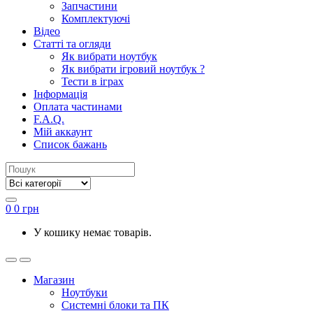
Запчастини
Комплектуючі
Відео
Статті та огляди
Як вибрати ноутбук
Як вибрати ігровий ноутбук ?
Тести в іграх
Інформація
Оплата частинами
F.A.Q.
Мій аккаунт
Список бажань
0
0
грн
У кошику немає товарів.
Магазин
Ноутбуки
Системні блоки та ПК