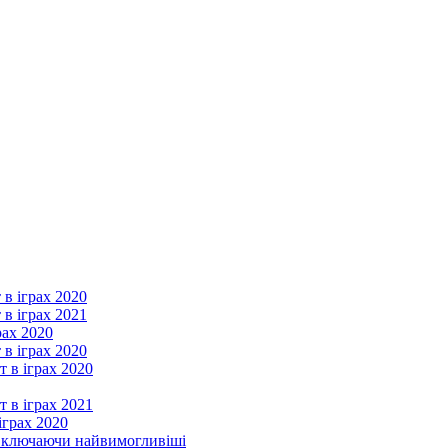
 в іграх 2020
 в іграх 2021
рах 2020
 в іграх 2020
т в іграх 2020
т в іграх 2021
іграх 2020
, включаючи найвимогливіші