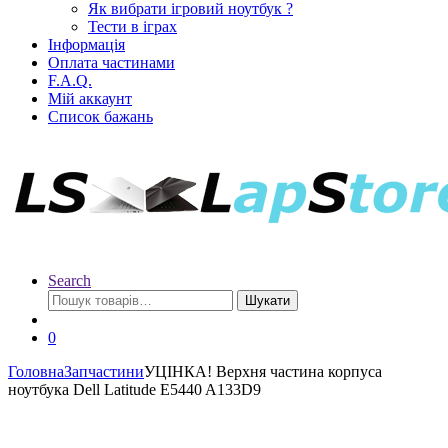
Як вибрати ігровий ноутбук ?
Тести в іграх
Інформація
Оплата частинами
F.A.Q.
Мій аккаунт
Список бажань
Search
Шукати
0
Головна
Запчастини
УЦІНКА! Верхня частина корпуса
ноутбука Dell Latitude E5440 A133D9