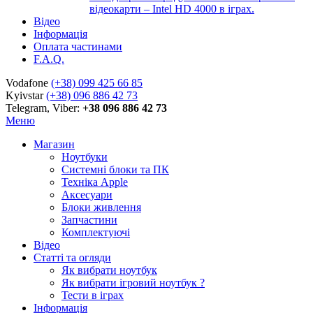
відеокарти – Intel HD 4000 в іграх.
Відео
Інформація
Оплата частинами
F.A.Q.
Vodafone
(+38) 099 425 66 85
Kyivstar
(+38) 096 886 42 73
Telegram, Viber:
+38 096 886 42 73
Меню
Магазин
Ноутбуки
Системні блоки та ПК
Техніка Apple
Аксесуари
Блоки живлення
Запчастини
Комплектуючі
Відео
Статті та огляди
Як вибрати ноутбук
Як вибрати ігровий ноутбук ?
Тести в іграх
Інформація