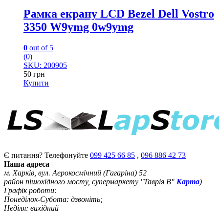
Рамка екрану LCD Bezel Dell Vostro
3350 W9ymg 0w9ymg
0
out of 5
(0)
SKU: 200905
50
грн
Купити
Є питання? Телефонуйте
099 425 66 85
,
096 886 42 73
Наша адреса
м. Харків, вул. Аерокосмічний (Гагаріна) 52
район пішохідного мосту, супермаркету "Таврія В"
Карта
)
Графік роботи:
Понеділок-Субота: дзвоніть;
Неділя: вихідний