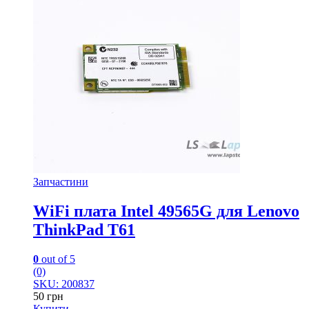
Запчастини
WiFi плата Intel 49565G для Lenovo
ThinkPad T61
0
out of 5
(0)
SKU: 200837
50
грн
Купити