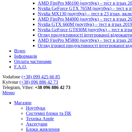
AMD FirePro M6100 (ноутбук) – тест в іграх 2
Nvidia GeForce GTX 765M (ноутбук) – тест в і
Nvidia MX130 (ноутбук) – тест в 23 іграх, вк
AMD FirePro M4000 (ноутбук) – тест в іграх 2
Nvidia GTX 660M (ноутбук) – тест в іграх 201
Nvidia GeForce GT830M (ноутбук) – тест в ігр
Огляд продуктивності інтегрованої відеокарти 
AMD FirePro M5800 (ноутбук) – тест в іграх 2
Огляд ігрової продуктивності інтегрованої віде
Відео
Інформація
Оплата частинами
F.A.Q.
Vodafone
(+38) 099 425 66 85
Kyivstar
(+38) 096 886 42 73
Telegram, Viber:
+38 096 886 42 73
Меню
Магазин
Ноутбуки
Системні блоки та ПК
Техніка Apple
Аксесуари
Блоки живлення