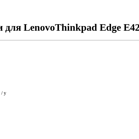
 для LenovoThinkpad Edge E4
/ у