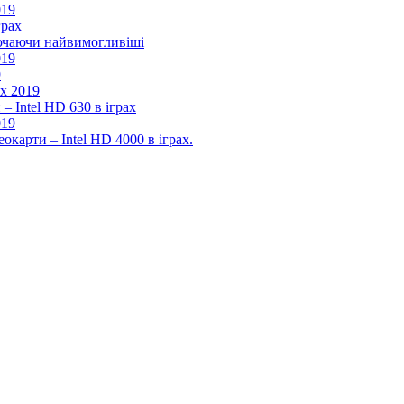
019
грах
лючаючи найвимогливіші
019
9
ах 2019
– Intel HD 630 в іграх
019
окарти – Intel HD 4000 в іграх.