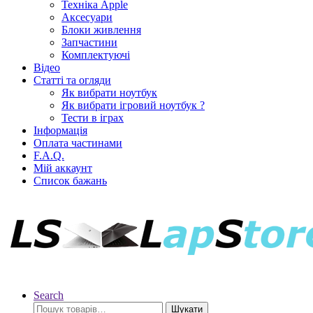
Техніка Apple
Аксесуари
Блоки живлення
Запчастини
Комплектуючі
Відео
Статті та огляди
Як вибрати ноутбук
Як вибрати ігровий ноутбук ?
Тести в іграх
Інформація
Оплата частинами
F.A.Q.
Мій аккаунт
Список бажань
Search
Шукати