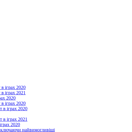
 в іграх 2020
 в іграх 2021
рах 2020
 в іграх 2020
т в іграх 2020
т в іграх 2021
іграх 2020
, включаючи найвимогливіші