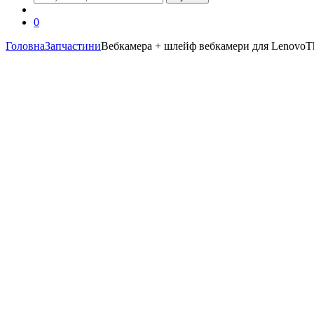
0
Головна
Запчастини
Вебкамера + шлейф вебкамери для LenovoT