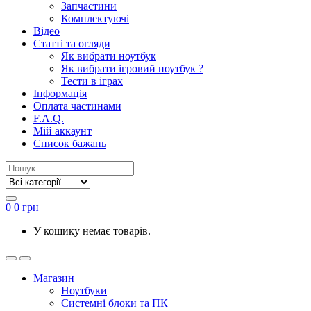
Запчастини
Комплектуючі
Відео
Статті та огляди
Як вибрати ноутбук
Як вибрати ігровий ноутбук ?
Тести в іграх
Інформація
Оплата частинами
F.A.Q.
Мій аккаунт
Список бажань
0
0
грн
У кошику немає товарів.
Магазин
Ноутбуки
Системні блоки та ПК