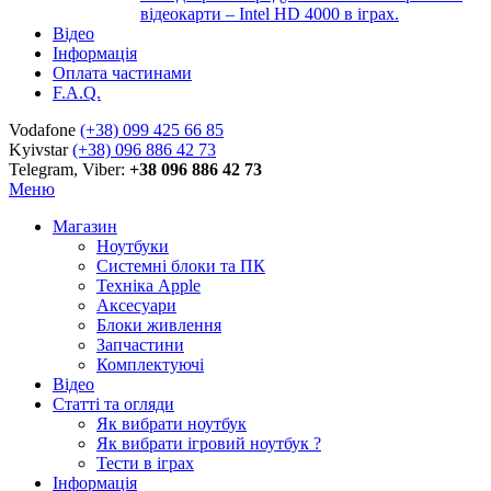
відеокарти – Intel HD 4000 в іграх.
Відео
Інформація
Оплата частинами
F.A.Q.
Vodafone
(+38) 099 425 66 85
Kyivstar
(+38) 096 886 42 73
Telegram, Viber:
+38 096 886 42 73
Меню
Магазин
Ноутбуки
Системні блоки та ПК
Техніка Apple
Аксесуари
Блоки живлення
Запчастини
Комплектуючі
Відео
Статті та огляди
Як вибрати ноутбук
Як вибрати ігровий ноутбук ?
Тести в іграх
Інформація