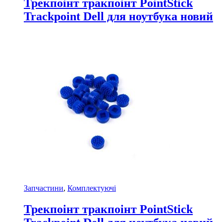
Трекпоінт тракпоінт PointStick
Trackpoint Dell для ноутбука новий
Запчастини
,
Комплектуючі
Трекпоінт тракпоінт PointStick