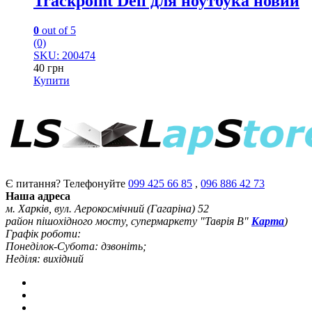
Trackpoint Dell для ноутбука новий
0
out of 5
(0)
SKU: 200474
40
грн
Купити
Є питання? Телефонуйте
099 425 66 85
,
096 886 42 73
Наша адреса
м. Харків, вул. Аерокосмічний (Гагаріна) 52
район пішохідного мосту, супермаркету "Таврія В"
Карта
)
Графік роботи:
Понеділок-Субота: дзвоніть;
Неділя: вихідний